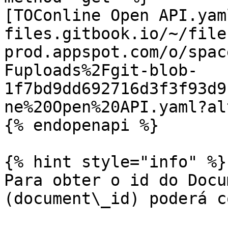
[TOConline Open API.yam
files.gitbook.io/~/file
prod.appspot.com/o/spac
Fuploads%2Fgit-blob-
1f7bd9dd692716d3f3f93d9
ne%20Open%20API.yaml?al
{% endopenapi %}

{% hint style="info" %}

Para obter o id do Docu
(document\_id) poderá c