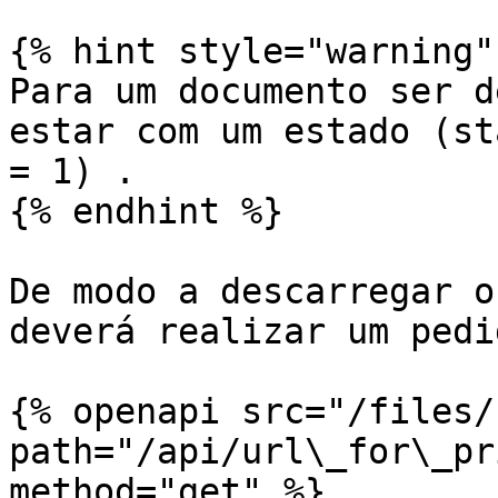
{% hint style="warning" 
Para um documento ser d
estar com um estado (st
= 1) .

{% endhint %}

De modo a descarregar o
deverá realizar um pedi
{% openapi src="/files/
path="/api/url\_for\_pr
method="get" %}
