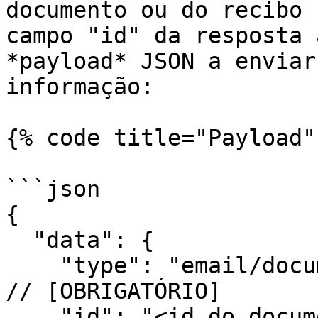
documento ou do recibo 
campo "id" da resposta 
*payload* JSON a enviar
informação:

{% code title="Payload" 
```json

{

  "data": {

    "type": "email/document",                                  
// [OBRIGATÓRIO]

    "id": "<id do documento ou do recibo>",                    