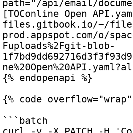
path="/api/email/docume
[TOConline Open API.yam
files.gitbook.io/~/file
prod.appspot.com/o/spac
Fuploads%2Fgit-blob-
1f7bd9dd692716d3f3f93d9
ne%20Open%20API.yaml?al
{% endopenapi %}

{% code overflow="wrap"
```batch

curl -v -X PATCH -H 'Co