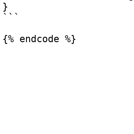
}

```
