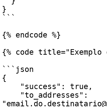
  }

}

```

{% endcode %}

{% code title="Exemplo 
```json

{

    "success": true,

    "to_addresses": 
"email.do.destinatario@