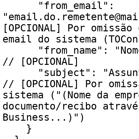
      "from_email": 
"email.do.remetente@mai
[OPCIONAL] Por omissão 
email do sistema (TOCon
      "from_name": "Nome do remetente",                        
// [OPCIONAL]

      "subject": "Assunto da mensagem"                         
// [OPCIONAL] Por omiss
sistema ("(Nome da empr
documento/recibo atravé
Business...)")

    }
