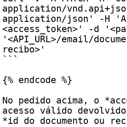
application/vnd.api+jso
application/json' -H 'A
<access_token>' -d '<pa
'<API_URL>/email/docume
recibo>'

```

{% endcode %}

No pedido acima, o *acc
acesso válido devolvido
*id do documento ou rec