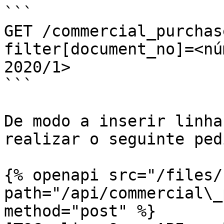
```

GET /commercial_purchas
filter[document_no]=<nú
2020/1> 

```

De modo a inserir linha
realizar o seguinte pedi
{% openapi src="/files/
path="/api/commercial\_
method="post" %}
