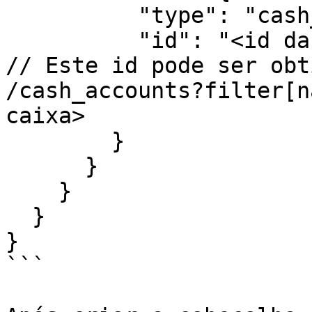
          "type": "cash_accounts",

          "id": "<id da conta de caixa associada>" 
// Este id pode ser obt
/cash_accounts?filter[n
caixa>

        }

      }

    }

  }

}

```
