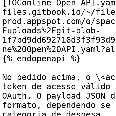
[TOConline Open API.yam
files.gitbook.io/~/file
prod.appspot.com/o/spac
Fuploads%2Fgit-blob-
1f7bd9dd692716d3f3f93d9
ne%20Open%20API.yaml?al
{% endopenapi %}

No pedido acima, o \<ac
token de acesso válido 
OAuth. O payload JSON d
formato, dependendo se 
categoria de despesa
