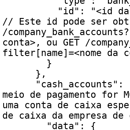
          "type": "bank_accounts",

          "id": "<id da conta bancária associada>" 
// Este id pode ser obt
/company_bank_accounts?
conta>, ou GET /company
filter[name]=<nome da c
        }

      },

      "cash_accounts": { // SÓ NECESSÁRIO se o 
meio de pagamento for M
uma conta de caixa espe
de caixa da empresa de 
        "data": {
