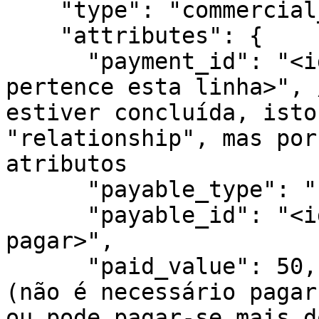
    "type": "commercial_purchases_payment_lines",

    "attributes": {

      "payment_id": "<id do pagamento a que 
pertence esta linha>", 
estiver concluída, isto
"relationship", mas por
atributos

      "payable_type": "Purchases::Document",

      "payable_id": "<id do documento de compra a 
pagar>",

      "paid_value": 50, // Valor total a pagar 
(não é necessário pagar
ou pode pagar-se mais d