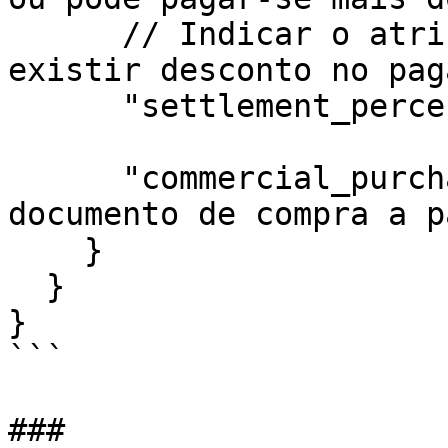
      // Indicar o atributo seguinte apenas se 
existir desconto no pag
      "settlement_percentage": 3

      "commercial_purchases_documents_id":"<id do 
documento de compra a p
    }

  }

}

```
