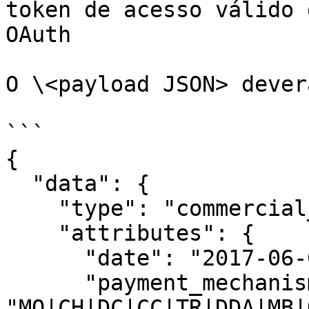
token de acesso válido 
OAuth

O \<payload JSON> dever
```

{

  "data": {

    "type": "commercial_purchases_payments",

    "attributes": {

      "date": "2017-06-01", // Data do pagamento

      "payment_mechanism": 
"MO|CH|DC|CC|TR|DDA|MB|