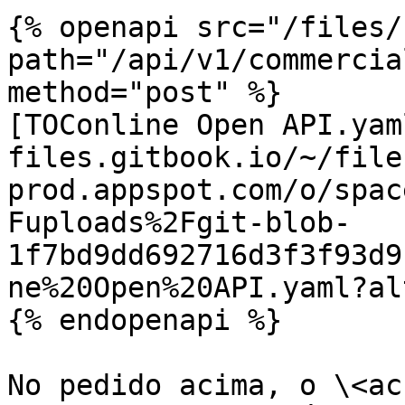
{% openapi src="/files/
path="/api/v1/commercia
method="post" %}

[TOConline Open API.yam
files.gitbook.io/~/file
prod.appspot.com/o/spac
Fuploads%2Fgit-blob-
1f7bd9dd692716d3f3f93d9
ne%20Open%20API.yaml?al
{% endopenapi %}

No pedido acima, o \<ac